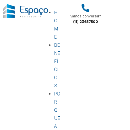
H
Vamos conversar?
O
(11) 23657500
M
E
BE
NE
FÍ
CI
O
S
PO
R
Q
UE
A