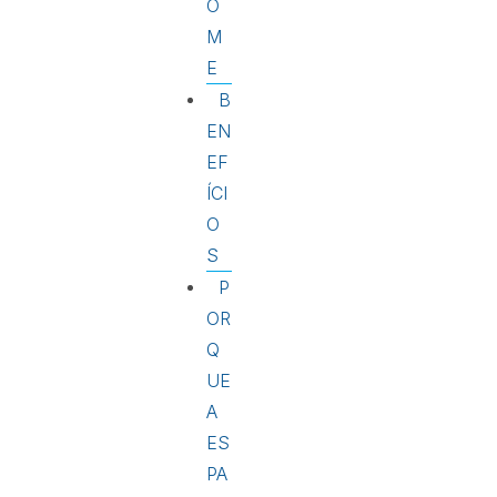
O
M
E
B
EN
EF
ÍCI
O
S
P
OR
Q
UE
A
ES
PA