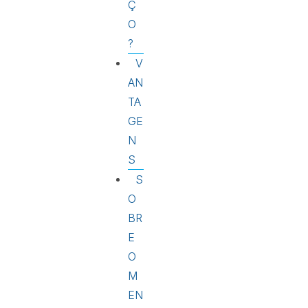
Ç
O
?
V
AN
TA
GE
N
S
S
O
BR
E
O
M
EN