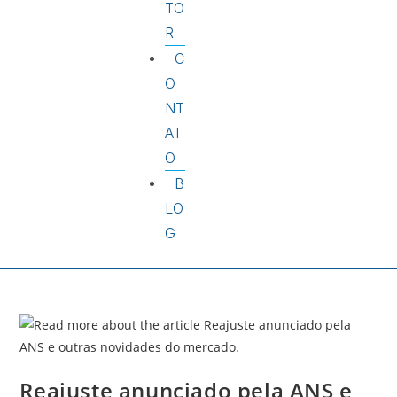
TO
R
C
O
NT
AT
O
B
LO
G
Reajuste anunciado pela ANS e