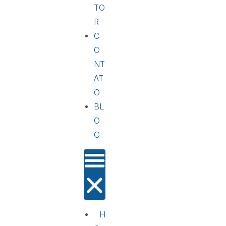
TO
R
C
O
NT
AT
O
BL
O
G
H