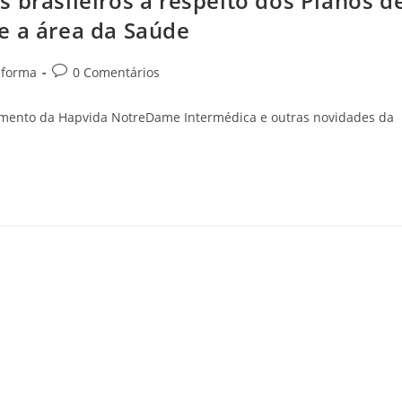
 brasileiros a respeito dos Planos d
e a área da Saúde
nforma
0 Comentários
cimento da Hapvida NotreDame Intermédica e outras novidades da